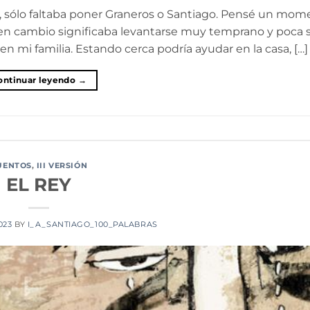
í, sólo faltaba poner Graneros o Santiago. Pensé un mom
o en cambio significaba levantarse muy temprano y poca 
en mi familia. Estando cerca podría ayudar en la casa, […]
ontinuar leyendo
→
UENTOS
,
III VERSIÓN
EL REY
2023
BY
I_A_SANTIAGO_100_PALABRAS