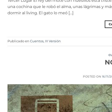
Tercer Lugar El rey del mote con huesillos está trist
una cochina que le robó el alma, unas lágrimas y más
dormir al living. El gato lo meó […]
C
Publicado en
Cuentos
,
III Versión
C
N
POSTED ON
16/11/