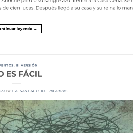
e. Anoche perdió su sangre azul frente a la Casa Cena. Se
 de cien lucas. Después llegó a su casa y su reina lo ma
ontinuar leyendo
→
UENTOS
,
III VERSIÓN
O ES FÁCIL
2023
BY
I_A_SANTIAGO_100_PALABRAS