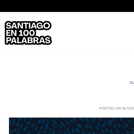
Saltar
al
contenido
C
POSTED ON
16/11/