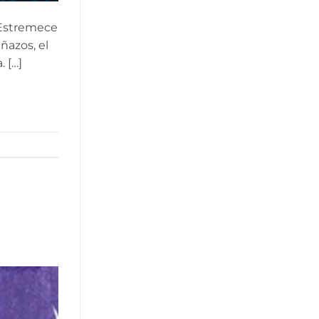
. Estremece
ñazos, el
. […]