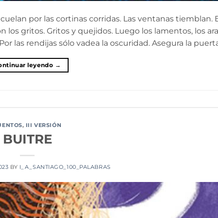
e cuelan por las cortinas corridas. Las ventanas tiemblan
los gritos. Gritos y quejidos. Luego los lamentos, los ara
or las rendijas sólo vadea la oscuridad. Asegura la puerta
ontinuar leyendo
→
UENTOS
,
III VERSIÓN
BUITRE
2023
BY
I_A_SANTIAGO_100_PALABRAS