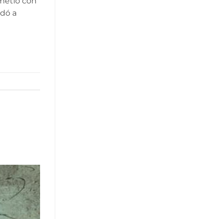
 metió con
ndó a