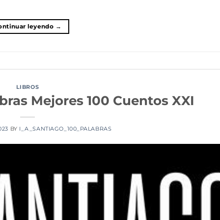
ontinuar leyendo
→
LIBROS
bras Mejores 100 Cuentos XXI
2023
BY
I_A_SANTIAGO_100_PALABRAS