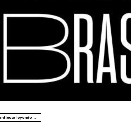
ontinuar leyendo
→