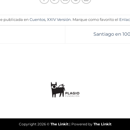
ue publicada en
Cuentos
,
XXIV Versión
. Marque como favorito el
Enla
Santiago en 10
Copyright 2026 ©
The Linkit
| Powered by
The Linkit