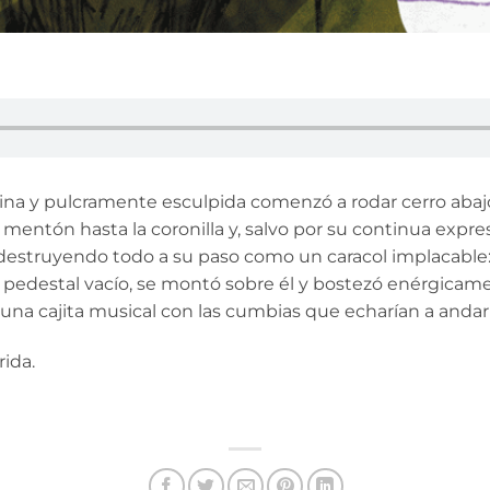
a y pulcramente esculpida comenzó a rodar cerro abajo,
entón hasta la coronilla y, salvo por su continua expres
destruyendo todo a su paso como un caracol implacable: 
al pedestal vacío, se montó sobre él y bostezó enérgica
a, una cajita musical con las cumbias que echarían a anda
rida.